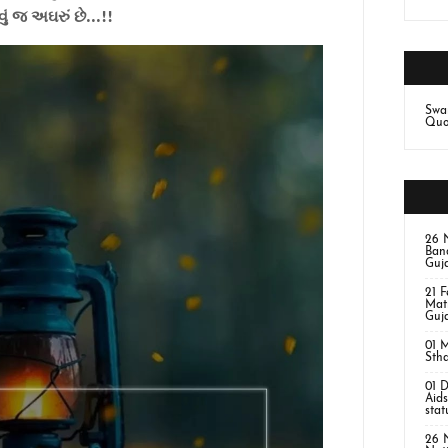
ું જ અઘરું છે...!!
Swa
Quot
26 
Ban
Guja
21 
Mat
Guja
01 
Sth
01 
Aids
stat
26 