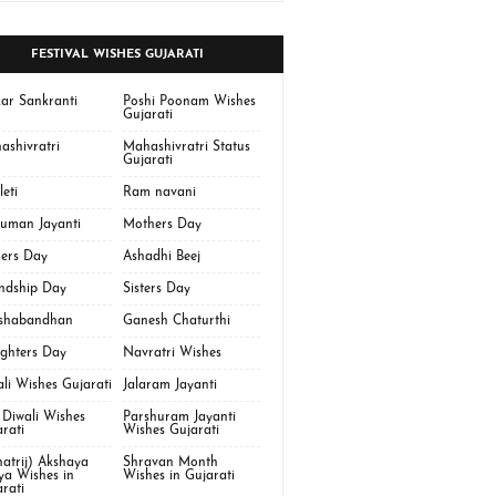
FESTIVAL WISHES GUJARATI
ar Sankranti
Poshi Poonam Wishes
Gujarati
ashivratri
Mahashivratri Status
Gujarati
eti
Ram navani
uman Jayanti
Mothers Day
hers Day
Ashadhi Beej
endship Day
Sisters Day
shabandhan
Ganesh Chaturthi
ghters Day
Navratri Wishes
li Wishes Gujarati
Jalaram Jayanti
 Diwali Wishes
Parshuram Jayanti
rati
Wishes Gujarati
atrij) Akshaya
Shravan Month
iya Wishes in
Wishes in Gujarati
rati