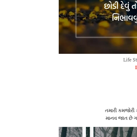
Life S
તમારી કમજોરી ક
માનવ જાત છે ગમે