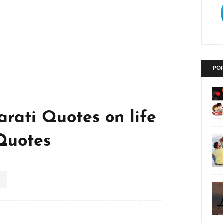
PO
rati Quotes on life
 Quotes