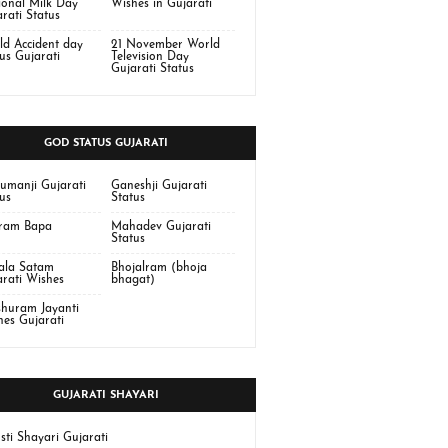
ional Milk Day
Wishes in Gujarati
rati Status
ld Accident day
21 November World
us Gujarati
Television Day
Gujarati Status
GOD STATUS GUJARATI
umanji Gujarati
Ganeshji Gujarati
us
Status
aram Bapa
Mahadev Gujarati
Status
tala Satam
Bhojalram (bhoja
arati Wishes
bhagat)
shuram Jayanti
hes Gujarati
GUJARATI SHAYARI
sti Shayari Gujarati