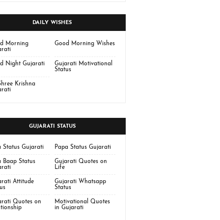
DAILY WISHES
d Morning
Good Morning Wishes
rati
d Night Gujarati
Gujarati Motivational
Status
Shree Krishna
rati
GUJARATI STATUS
 Status Gujarati
Papa Status Gujarati
 Baap Status
Gujarati Quotes on
rati
Life
rati Attitude
Gujarati Whatsapp
us
Status
arati Quotes on
Motivational Quotes
tionship
in Gujarati