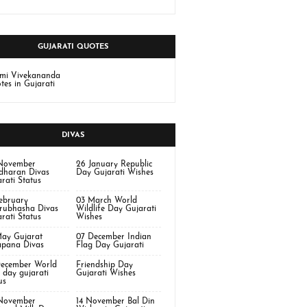
GUJARATI QUOTES
mi Vivekananda
es in Gujarati
DIVAS
November
26 January Republic
dharan Divas
Day Gujarati Wishes
rati Status
February
03 March World
rubhasha Divas
Wildlife Day Gujarati
rati Status
Wishes
May Gujarat
07 December Indian
apana Divas
Flag Day Gujarati
December World
Friendship Day
 day gujarati
Gujarati Wishes
us
November
14 November Bal Din