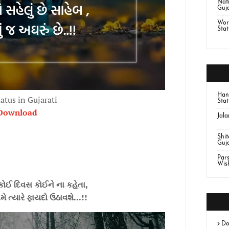
Nat
Guja
Wor
Stat
Han
tatus in Gujarati
Stat
Download
Jal
Shi
Guj
Par
Wis
ોઈ દિવસ કોઈને ના કહેતા,
 ત્યારે ફાયદો ઉઠાવશે...!!
Do