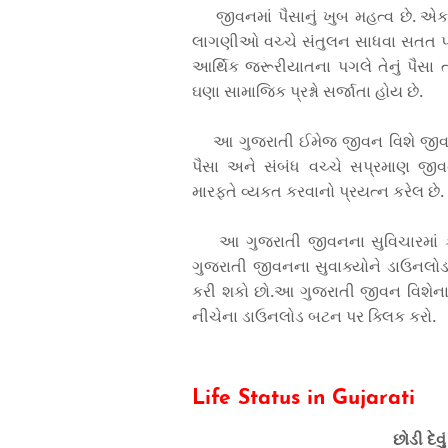
જીવનમાં પૈસાનું ખુબ મહત્વ છે. એક
લાગણીઓ વચ્ચે સંતુલન સાધવા સતત પ
આર્થિક જરૂરીયાતના પગલે તેનું પૈસા 
ઘણા સામાજિક પ્રશ્નો સર્જાતા હોય છે.
આ ગુજરાતી ઈમેજ જીવન વિશે જીવન
પૈસા અને સંબંધ વચ્ચે સપ્રમાણ 
મારફતે વ્યકત કરવાનો પ્રયત્ન કરેલ છે.
આ ગુજરાતી જીવનના સુવિચારમાં ક
ગુજરાતી જીવનના સુવાક્યોને ડાઉનલોડ, ફ
કરી શકો છો.આ ગુજરાતી જીવન વિશેના સ
નીચેના ડાઉનલોડ બટન પર ક્લિક કરો.
Life Status in Gujarati
છોડી દેવુ