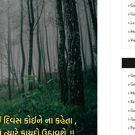
Gu
Gu
Lo
Ma
Va
Go
Gu
Ma
Re
Gu
Gu
Pa