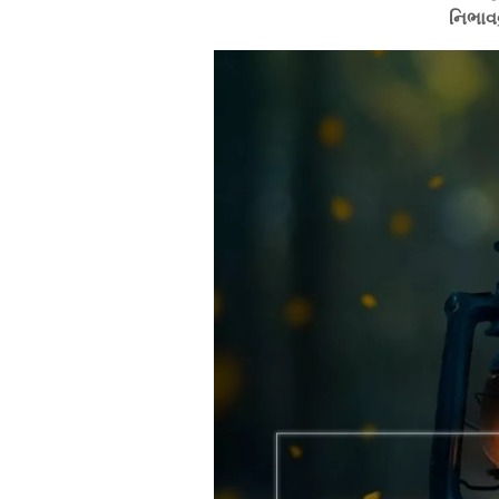
નિભાવવ