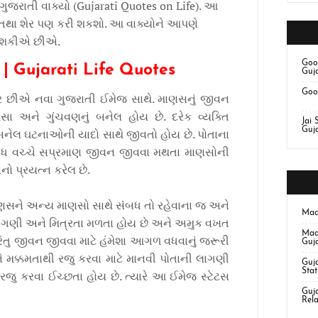
ુજરાતી વાક્યો (Gujarati Quotes on Life). આ
 તથા શેર પણ કરી શકશો. આ વાક્યોને આપણે
હી શકીએ છીએ.
Goo
 | Gujarati Life Quotes
Guja
Goo
જર છીએ નવા ગુજરાતી ઈમેજ સાથે. માણસનું જીવન
સા અને ગુંચવણનું બનેલ હોય છે. દરેક વ્યક્તિ
Jai 
Guja
ેલ ઘટનાઓની યાદો સાથે જીવતો હોય છે. પોતાના
સંબંધ વચ્ચે સપ્રમાણ જીવન જીવવા મથતા માણસોની
ો પ્રયત્ન કરેલ છે.
સને અન્ય માણસો સાથે સંંબધ તો રહેવાના જ અને
Maa
 લાગણી અને મિત્રતા મળતા હોય છે અને અમુક વખત
Maa
રંતુ જીવન જીવવા માટે હંમેશા આગળ વધવાનું જરૂરી
Guja
 મક્કમતાથી રજુ કરવા માટે માનવી પોતાની લાગણી
Guja
Stat
 રજુ કરવા ઈચ્છતા હોય છે. ત્યારે આ ઈમેજ સ્ટેટસ
Guj
Rela