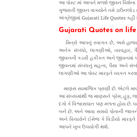
આ પોસ્ટ માં આપને મળશે જીવન વિશેના ગ
ગુજરાતી જીવન વાક્યોને તમે ડાઉનલોડ
અંગ્રેજીમાં Gujarati Life Quotes ક
Gujarati Quotes on life
મિત્રો આપનું સ્વાગત છે, અમે હા
અનેક સંંબંધો, લાગણીઓ, વ્યવહાર, પૈ
જીવનની કડવી હકીકત અને જીવનમાં બન
જીવનમાં સંબંધનું મહત્વ, પૈસા અને 
લાગણીઓ આ પોસ્ટ મારફતે વ્યકત કરવાન
માણસ સામાજિક પ્રાણી છે. એટલે માણ
આ સંંબધમાંથી જ માણસને પ્રેમ, હુંફ,
દગો કે વિશ્વાસઘાત પણ મળતા હોય છે. પ
બને છે. અને આવા સમયે પોતાની જાતને
અને વિચારોને ઈમેજ કે વિડીયો મારફતે
આપને ખુબ ઉપયોગી થશે.