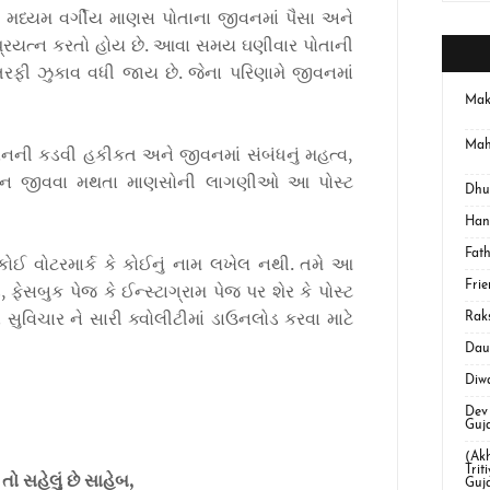
 મધ્યમ વર્ગીય માણસ પોતાના જીવનમાં પૈસા અને
્રયત્ન કરતો હોય છે. આવા સમય ઘણીવાર પોતાની
તરફી ઝુકાવ વધી જાય છે. જેના પરિણામે જીવનમાં
Mak
Mah
ની કડવી હકીકત અને જીવનમાં સંબંધનું મહત્વ,
જીવન જીવવા મથતા માણસોની લાગણીઓ આ પોસ્ટ
Dhul
Han
Fat
ોઈ વોટરમાર્ક કે કોઈનું નામ લખેલ નથી. તમે આ
ેસબુક પેજ કે ઈન્‍સ્ટાગ્રામ પેજ પર શેર કે પોસ્ટ
Fri
ુવિચાર ને સારી ક્વોલીટીમાં ડાઉનલોડ કરવા માટે
Rak
Dau
Diwa
Dev
Guja
(Akh
Trit
ં તો સહેલું છે સાહેબ,
Guja